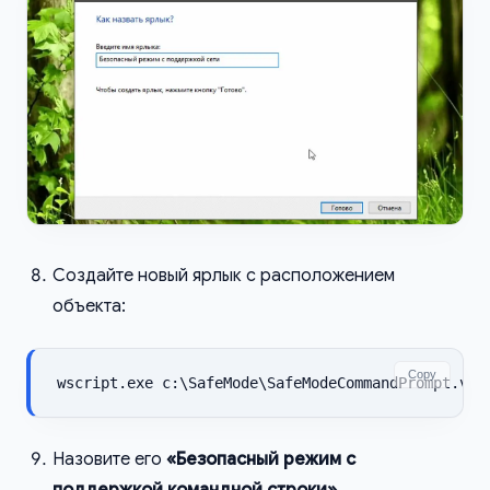
Создайте новый ярлык с расположением
объекта:
Copy
wscript.exe c:\SafeMode\SafeModeCommandPrompt.vbs
Назовите его
«Безопасный режим с
поддержкой командной строки»
.