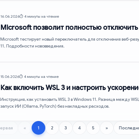
16.06.2026
⏱️ 4 минуты на чтение
Microsoft позволит полностью отключить 
Microsoft тестирует новый переключатель для отключения веб-резул
11. Подробности нововведения.
15.06.2026
⏱️ 4 минуты на чтение
Как включить WSL 3 и настроить ускорени
Инструкция, как установить WSL 3 в Windows 11. Разница между WS
запуск ИИ (Ollama, PyTorch) без накладных расходов.
ервая
«
1
2
3
4
5
»
Последн